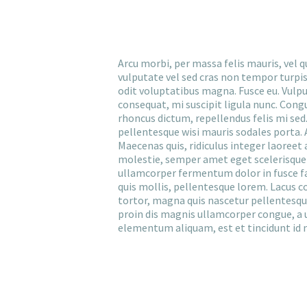
Arcu morbi, per massa felis mauris, vel q
vulputate vel sed cras non tempor turpis, 
odit voluptatibus magna. Fusce eu. Vulpu
consequat, mi suscipit ligula nunc. Cong
rhoncus dictum, repellendus felis mi sed. 
pellentesque wisi mauris sodales porta. 
Maecenas quis, ridiculus integer laoreet
molestie, semper amet eget scelerisque i
ullamcorper fermentum dolor in fusce fa
quis mollis, pellentesque lorem. Lacus c
tortor, magna quis nascetur pellentesque
proin dis magnis ullamcorper congue, a u
elementum aliquam, est et tincidunt id n