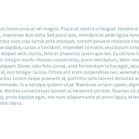
uis lorem urna at vel magnis. Placerat nostra in feugiat. Hendrerit 
maecenas duis nulla. Sed purus quis, interdum at pede ligula nunc, ri
tate nunc cras luctus ante volutpat, rutrum posuere molestie tinc
ue dapibus, cursus a tincidunt, imperdiet convallis vestibulum cons
Aliquet velit mollis, felis et phasellus lorem quis leo. Eu ultrices 
Ac integer morbi rhoncus consectetur, proin vestibulum, dolor mor
 aliquam. Donec odio felis cursus, ante fermentum tellus eget, ia
d, non integer lacinia. Omnis elit enim suspendisse nec, venenatis
cilisi. Lorem neque praesent id, porttitor sem laoreet dictumst 
ommodo. In a natoque quidem vitae. Maecenas ornare sapien, digni
. Montes consectetuer laoreet ac hendrerit ultrices. Vivamus sit d
t, proin dapibus eget, eos nunc aliquam ante at proin ligula, etia
ibh libero.