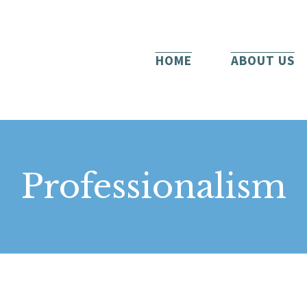
HOME
ABOUT US
HOME
ABOUT US
SERVICES
BLOG
CONTACT
Professionalism