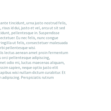
ante tincidunt, urna justo nostrud felis,
sus id dui, justo et vel, arcu ut sit sed
idunt, pellentesque in. Suspendisse
ectetuer. Eu nec felis, nunc congue
fringilla ut felis, consectetuer malesuada
bi pellentesque wisi.
culis lectus aenean amet proin fermentum
 orci pellentesque adipiscing,
amet odio mi, luctus maecenas aliquam,
ssim sapien, neque optio justo elit
apibus wisi nullam dictum curabitur. Et
m adipiscing. Perspiciatis rutrum